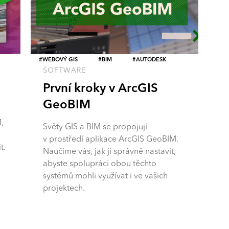
WEBOVÝ GIS
BIM
AUTODESK
SOFTWARE
První kroky v ArcGIS
GeoBIM
,
Světy GIS a BIM se propojují
v prostředí aplikace ArcGIS GeoBIM.
t.
Naučíme vás, jak ji správně nastavit,
abyste spolupráci obou těchto
systémů mohli využívat i ve vašich
projektech.