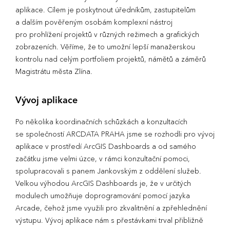
aplikace. Cílem je poskytnout úředníkům, zastupitelům
a dalším pověřeným osobám komplexní nástroj
pro prohlížení projektů v různých režimech a grafických
zobrazeních. Věříme, že to umožní lepší manažerskou
kontrolu nad celým portfoliem projektů, námětů a záměrů
Magistrátu města Zlína.
Vývoj aplikace
Po několika koordinačních schůzkách a konzultacích
se společností ARCDATA PRAHA jsme se rozhodli pro vývoj
aplikace v prostředí ArcGIS Dashboards a od samého
začátku jsme velmi úzce, v rámci konzultační pomoci,
spolupracovali s panem Jankovským z oddělení služeb.
Velkou výhodou ArcGIS Dashboards je, že v určitých
modulech umožňuje doprogramování pomocí jazyka
Arcade, čehož jsme využili pro zkvalitnění a zpřehlednění
výstupu. Vývoj aplikace nám s přestávkami trval přibližně