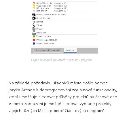
Legenda značek použitých v seznamu projektů.
Na základě požadavku úředníků města došlo pomocí
jazyka Arcade k doprogramování zcela nové funkcionality,
která umožňuje sledovat průběhy projektů na časové ose.
V tomto zobrazení je možné sledovat vybrané projekty
v jejich různých fázích pomocí Ganttových diagramů.