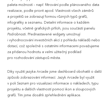
paleta možností – např. filtrování podle plánovaného data
realizace, podle priorit apod. Vlastnosti všech záměrů
a projektů se zobrazují formou různých typů grafů,
infografiky a seznamu. Detailní informace o každém
projektu, včetně grafických příloh, jsou součástí panelu
Podrobnosti
. Přednastavené widgety umožnují
i vyhodnocování investičních akcí z pohledu nákladů nebo
dotací, což společně s ostatními informacemi považujeme
za přidanou hodnotu a velmi užitečný podklad
pro rozhodování zástupců města.
Díky využití jazyka Arcade jsme dashboard obohatili o další
způsob zobrazování informací. Jazyk Arcade byl využit
v poli
Seznam
pro vizualizaci informace o nákladech, typu
projektu a dalších vlastností pomocí ikon a sloupcových
grafů. Tím jsme dosáhli zpřehlednění aplikace.