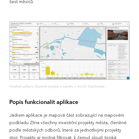
šest měsíců.
Prostředí aplikace Zásobník projektů a námětů v ArcGIS Dashboards.
Popis funkcionalit aplikace
Jádrem aplikace je mapová část zobrazující na mapovém
podkladu Zlína všechny investiční projekty města, členěné
podle městských odborů, které za jednotlivými projekty
stojí. Projekty je možné filtrovat, k čemuž slouží široká