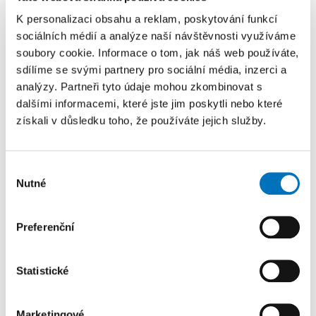
projektů města importujeme do databáze ArcGIS. Tuto
K personalizaci obsahu a reklam, poskytování funkcí
databázi poté doplňujeme o prostorovou informaci
sociálních médií a analýze naší návštěvnosti využíváme
jednotlivých projektů. Na lokalizaci projektů
soubory cookie. Informace o tom, jak náš web používáte,
spolupracujeme s jednotlivými odbory, pro něž jsme
sdílíme se svými partnery pro sociální média, inzerci a
v rámci zjednodušení a urychlení práce vytvořili v prostředí
analýzy. Partneři tyto údaje mohou zkombinovat s
ArcGIS Experience Builder jednoduchou miniaplikaci
dalšími informacemi, které jste jim poskytli nebo které
pro editaci polygonů.
získali v důsledku toho, že používáte jejich služby.
Předpokládáme, že práce v tomto testovacím režimu bude
Výběr
pokračovat přibližně rok, během kterého se bude
Nutné
souhlasu
na základě zpětné vazby ladit a vylepšovat funkčnost
aplikace. V režii Odboru informatiky zároveň probíhá
kompletní přeprogramování základní tabulkové databáze
Preferenční
Námětů a projektů města. Hotová by měla být přibližně
za rok.
Statistické
Naším cílem je zajistit, aby došlo k programovému
propojení této nové databáze Námětů a projektů města
Marketingové