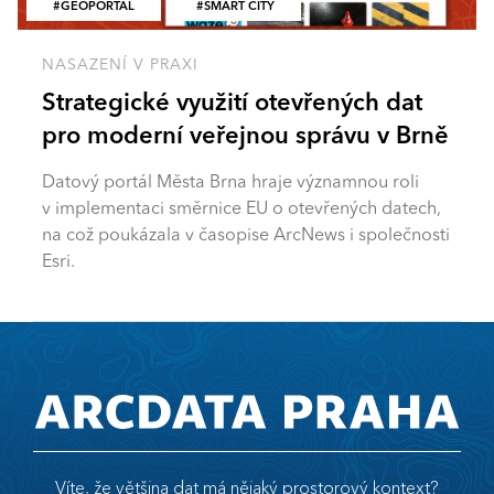
GEOPORTÁL
SMART CITY
NASAZENÍ V PRAXI
Strategické využití otevřených dat
pro moderní veřejnou správu v Brně
Datový portál Města Brna hraje významnou roli
v implementaci směrnice EU o otevřených datech,
na což poukázala v časopise ArcNews i společnosti
Esri.
Víte, že většina dat má nějaký prostorový kontext?