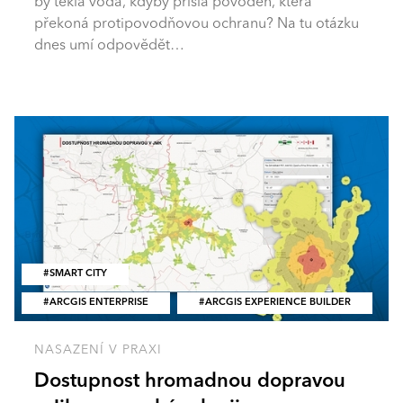
by tekla voda, kdyby přišla povodeň, která
překoná protipovodňovou ochranu? Na tu otázku
dnes umí odpovědět…
SMART CITY
ARCGIS ENTERPRISE
ARCGIS EXPERIENCE BUILDER
NASAZENÍ V PRAXI
Dostupnost hromadnou dopravou