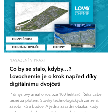
BEZPEČNOST
DIGITÁLNÍ DVOJČE
DRONY
NASAZENÍ V PRAXI
Co by se stalo, kdyby…?
Lovochemie je o krok napřed díky
digitálnímu dvojčeti
Průmyslový areál o rozloze 100 hektarů. Řeka Labe
těsně za plotem. Stovky technologických zařízení,
zásobníků a budov. A jedna zásadní otázka: kudy