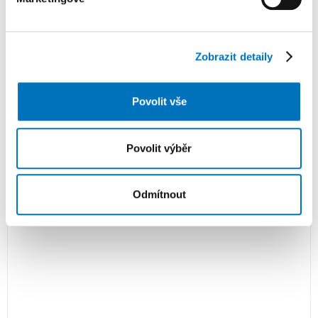
s dashboardem tak, aby docházelo k plynulému transferu
dat a oba systémy mohly vedle sebe fungovat co nejlépe
a byly bezkonfliktně provázané.
Zobrazit detaily
Ing. arch. František Němec a Mgr. Ivana Chodúrová, Kancelář
Povolit vše
architekta města Zlína
Povolit výběr
Reklamní sdělení
Odmítnout