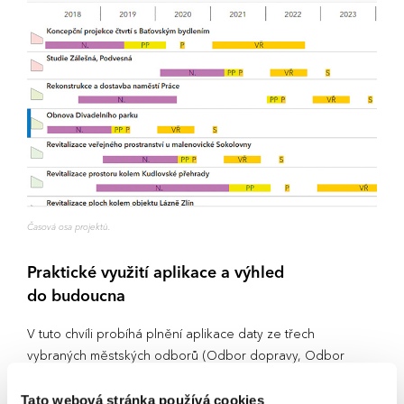
Časová osa projektů.
Praktické využití aplikace a výhled
do budoucna
V tuto chvíli probíhá plnění aplikace daty ze třech
vybraných městských odborů (Odbor dopravy, Odbor
městské zeleně a Odbor školství a sportu) a z Kanceláře
architekta města. Základní data z databáze investičních
Tato webová stránka používá cookies