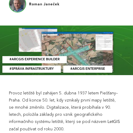
Roman Janeček
ARCGIS EXPERIENCE BUILDER
SPRÁVA INFRASTRUKTURY
ARCGIS ENTERPRISE
Provoz letiště byl zahájen 5. dubna 1937 letem Piešťany–
Praha. Od konce 50. let, kdy vznikaly první mapy letiště,
se mnohé změnilo. Digitalizace, která probíhala v 90.
letech, položila základy pro vznik geografického
informačního systému letiště, který se pod názvem
LetGIS
začal používat od roku 2000.