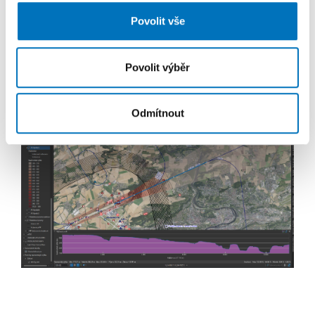
ArcdataPrahaTV.
Povolit vše
Webové stránky Letiště Praha:
https://www.prg.aero
Povolit výběr
Odmítnout