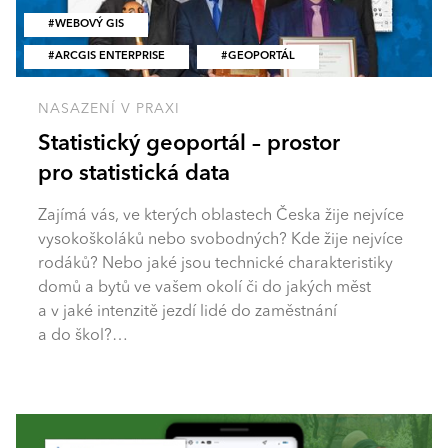
WEBOVÝ GIS
ARCGIS ENTERPRISE
GEOPORTÁL
NASAZENÍ V PRAXI
Statistický geoportál – prostor
pro statistická data
Zajímá vás, ve kterých oblastech Česka žije nejvíce
vysokoškoláků nebo svobodných? Kde žije nejvíce
rodáků? Nebo jaké jsou technické charakteristiky
domů a bytů ve vašem okolí či do jakých měst
a v jaké intenzitě jezdí lidé do zaměstnání
a do škol?…