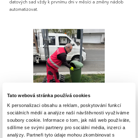
datových sad vždy k prvnímu dni v měsíci a změny nádob
automatizovat.
Tato webová stránka používá cookies
K personalizaci obsahu a reklam, poskytování funkcí
Jaké přínosy řešení přineslo
sociálních médií a analýze naší návštěvnosti využíváme
soubory cookie. Informace o tom, jak náš web používáte,
Po úspěšném otestování v pilotní etapě bylo řešení
sdílíme se svými partnery pro sociální média, inzerci a
nasazeno do běžného provozu společnosti
Čistá Trojka
.
analýzy. Partneři tyto údaje mohou zkombinovat s