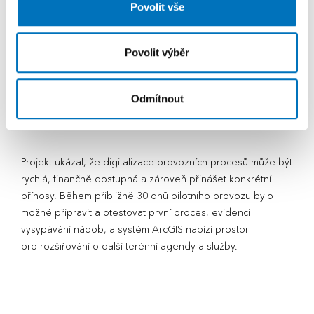
Příjemným překvapením pro vedení společnosti bylo
Povolit vše
pozitivní přijetí řešení samotnými pracovníky:
Povolit výběr
„Byli jsme překvapeni, že posádky přijaly řešení
pozitivně, i když vlastně slouží i jako forma kontroly.
Braly aplikaci jako něco nového a moderního ve své
Odmítnout
práci, co jim umožňuje zlepšit jejich činnosti a péči
o region, za který jsou odpovědné.“
Projekt ukázal, že digitalizace provozních procesů může být
rychlá, finančně dostupná a zároveň přinášet konkrétní
přínosy. Během přibližně 30 dnů pilotního provozu bylo
možné připravit a otestovat první proces, evidenci
vysypávání nádob, a systém ArcGIS nabízí prostor
pro rozšiřování o další terénní agendy a služby.