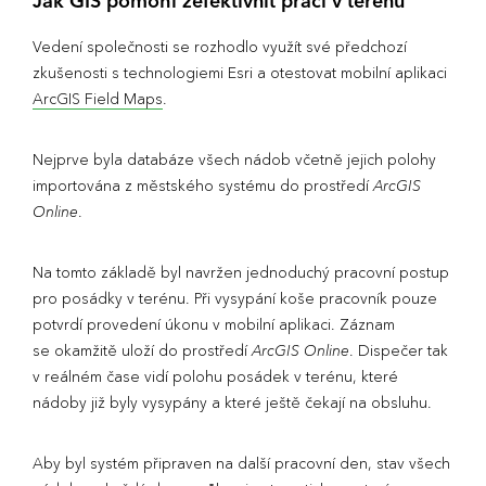
Jak GIS pomohl zefektivnit práci v terénu
Vedení společnosti se rozhodlo využít své předchozí
zkušenosti s technologiemi Esri a otestovat mobilní aplikaci
ArcGIS Field Maps
.
Nejprve byla databáze všech nádob včetně jejich polohy
importována z městského systému do prostředí
ArcGIS
Online
.
Na tomto základě byl navržen jednoduchý pracovní postup
pro posádky v terénu. Při vysypání koše pracovník pouze
potvrdí provedení úkonu v mobilní aplikaci. Záznam
se okamžitě uloží do prostředí
ArcGIS Online
. Dispečer tak
v reálném čase vidí polohu posádek v terénu, které
nádoby již byly vysypány a které ještě čekají na obsluhu.
Aby byl systém připraven na další pracovní den, stav všech