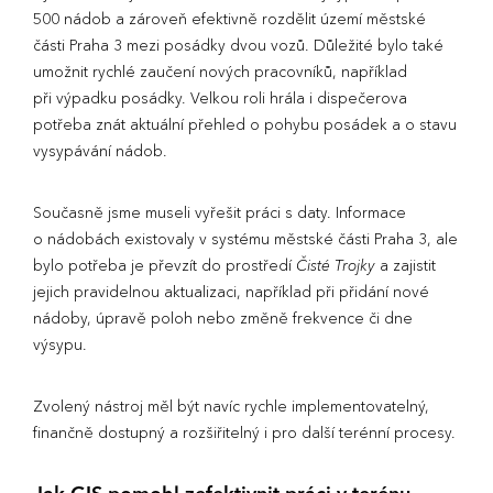
500 nádob a zároveň efektivně rozdělit území městské
části Praha 3 mezi posádky dvou vozů. Důležité bylo také
umožnit rychlé zaučení nových pracovníků, například
při výpadku posádky. Velkou roli hrála i dispečerova
potřeba znát aktuální přehled o pohybu posádek a o stavu
vysypávání nádob.
Současně jsme museli vyřešit práci s daty. Informace
o nádobách existovaly v systému městské části Praha 3, ale
bylo potřeba je převzít do prostředí
Čisté Trojky
a zajistit
jejich pravidelnou aktualizaci, například při přidání nové
nádoby, úpravě poloh nebo změně frekvence či dne
výsypu.
Zvolený nástroj měl být navíc rychle implementovatelný,
finančně dostupný a rozšiřitelný i pro další terénní procesy.