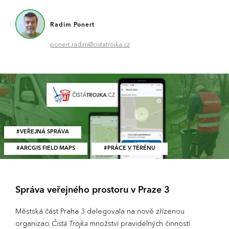
Radim Ponert
ponert.radim@cistatrojka.cz
VEŘEJNÁ SPRÁVA
ARCGIS FIELD MAPS
PRÁCE V TERÉNU
Správa veřejného prostoru v Praze 3
Městská část Praha 3 delegovala na nově zřízenou
organizaci
Čistá Trojka
množství pravidelných činností