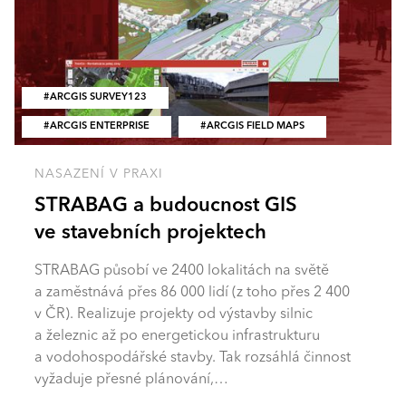
ARCGIS SURVEY123
ARCGIS ENTERPRISE
ARCGIS FIELD MAPS
NASAZENÍ V PRAXI
STRABAG a budoucnost GIS
ve stavebních projektech
STRABAG působí ve 2400 lokalitách na světě
a zaměstnává přes 86 000 lidí (z toho přes 2 400
v ČR). Realizuje projekty od výstavby silnic
a železnic až po energetickou infrastrukturu
a vodohospodářské stavby. Tak rozsáhlá činnost
vyžaduje přesné plánování,…