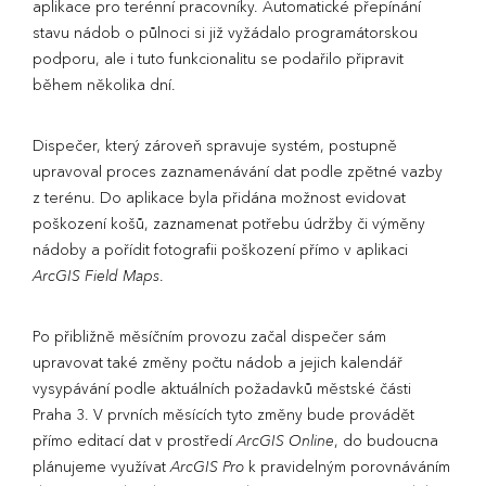
aplikace pro terénní pracovníky. Automatické přepínání
stavu nádob o půlnoci si již vyžádalo programátorskou
podporu, ale i tuto funkcionalitu se podařilo připravit
během několika dní.
Dispečer, který zároveň spravuje systém, postupně
upravoval proces zaznamenávání dat podle zpětné vazby
z terénu. Do aplikace byla přidána možnost evidovat
poškození košů, zaznamenat potřebu údržby či výměny
nádoby a pořídit fotografii poškození přímo v aplikaci
ArcGIS Field Maps
.
Po přibližně měsíčním provozu začal dispečer sám
upravovat také změny počtu nádob a jejich kalendář
vysypávání podle aktuálních požadavků městské části
Praha 3. V prvních měsících tyto změny bude provádět
přímo editací dat v prostředí
ArcGIS Online
, do budoucna
plánujeme využívat
ArcGIS Pro
k pravidelným porovnáváním