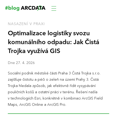
NASAZENÍ V PRAXI
Optimalizace logistiky svozu
komunálního odpadu: Jak Čistá
Trojka využívá GIS
Dne
27
.
4
.
2026
Sociální podnik městské části Praha 3 Čistá Trojka s.r.o.
zajišťuje čistotu a péči o zeleň na území Prahy 3. Čistá
Trojka hledala způsob, jak efektivně řídit vysypávání
pouličních košů a ostatní práci v terénu. Řešení našla
v technologiích Esri, konkrétně v kombinaci ArcGIS Field
Maps, ArcGIS Online a ArcGIS Pro.