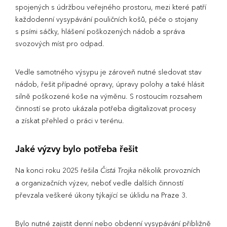
spojených s údržbou veřejného prostoru, mezi které patří
každodenní vysypávání pouličních košů, péče o stojany
s psími sáčky, hlášení poškozených nádob a správa
svozových míst pro odpad.
Vedle samotného výsypu je zároveň nutné sledovat stav
nádob, řešit případné opravy, úpravy polohy a také hlásit
silně poškozené koše na výměnu. S rostoucím rozsahem
činností se proto ukázala potřeba digitalizovat procesy
a získat přehled o práci v terénu.
Jaké výzvy bylo potřeba řešit
Na konci roku 2025 řešila
Čistá Trojka
několik provozních
a organizačních výzev, neboť vedle dalších činností
převzala veškeré úkony týkající se úklidu na Praze 3.
Bylo nutné zajistit denní nebo obdenní vysypávání přibližně