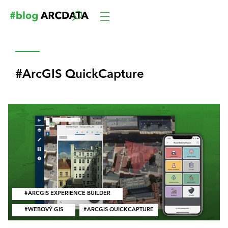
ArcGIS QuickCapture
ARCGIS EXPERIENCE BUILDER
WEBOVÝ GIS
ARCGIS QUICKCAPTURE