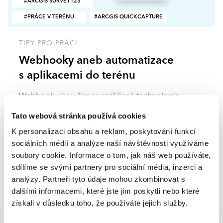
ARCGIS SURVEY123
PRÁCE V TERÉNU
ARCGIS QUICKCAPTURE
TIPY PRO PRÁCI
Webhooky aneb automatizace
s aplikacemi do terénu
Webhooky jsou široce rozšířená technologie
komunikace mezi jinak nezávislými aplikacemi. Esri
Tato webová stránka používá cookies
proto začlenila webhooky i do svých aplikací
K personalizaci obsahu a reklam, poskytování funkcí
Survey123 a QuickCapture, které díky tomu získaly
sociálních médií a analýze naší návštěvnosti využíváme
schopnost komunikace například s Office 365.
soubory cookie. Informace o tom, jak náš web používáte,
sdílíme se svými partnery pro sociální média, inzerci a
analýzy. Partneři tyto údaje mohou zkombinovat s
dalšími informacemi, které jste jim poskytli nebo které
Reklamní sdělení
získali v důsledku toho, že používáte jejich služby.