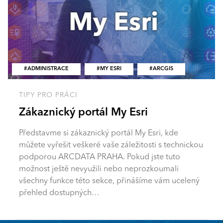
ADMINISTRACE
MY ESRI
ARCGIS
TIPY PRO PRÁCI
Zákaznický portál My Esri
Představme si zákaznický portál My Esri, kde
můžete vyřešit veškeré vaše záležitosti s technickou
podporou ARCDATA PRAHA. Pokud jste tuto
možnost ještě nevyužili nebo neprozkoumali
všechny funkce této sekce, přinášíme vám ucelený
přehled dostupných…