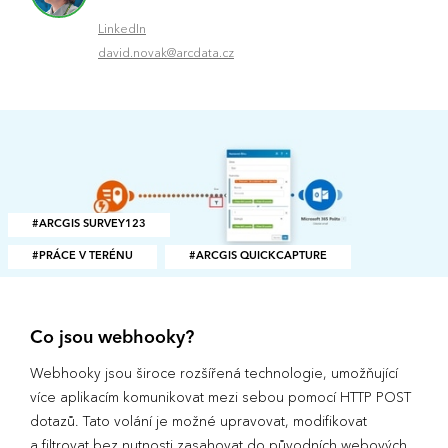
LinkedIn
david.novak@arcdata.cz
ARCGIS SURVEY123
PRÁCE V TERÉNU
ARCGIS QUICKCAPTURE
Co jsou webhooky?
Webhooky jsou široce rozšířená technologie, umožňující
více aplikacím komunikovat mezi sebou pomocí HTTP POST
dotazů. Tato volání je možné upravovat, modifikovat
a filtrovat bez nutnosti zasahovat do původních webových