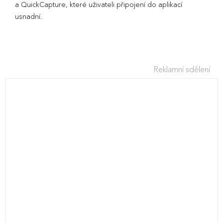
a QuickCapture, které uživateli připojení do aplikací
usnadní.
Reklamní sdělení