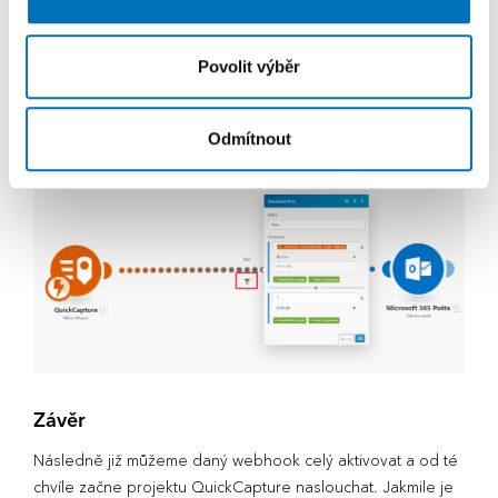
Povolit výběr
To, že budou brány v potaz pouze kritické výmoly, definuje
filtr, který je možné nastavit mezi dvěma moduly.
Odmítnout
Závěr
Následně již můžeme daný webhook celý aktivovat a od té
chvíle začne projektu QuickCapture naslouchat. Jakmile je