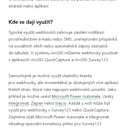
stránek nebo aplikací.
Kde se dají využít?
Typické využití webhooků zahrnuje zasílání notifikací
prostřednictvím e-mailu nebo SMS, zveřejňování příspěvků
na sociálních sítích nebo automatické zápisy záznamů
do tabulek. V systému ArcGIS můžeme webhooky používat
v aplikacích ArcGIS QuickCapture a ArcGIS Survey123.
Samozřejmě je možné využít vlastního klienta
pro webhooky, ale momentálně je dostupných více aplikací
třetích stran, které nám napojení webhooků usnadní. Jako
příklad je možné uvést
Microsoft Power Automate
, český
Integromat
,
Zapier
nebo
tray.io
. Každá z nich může být
využit pro webhooky v Survey123 nebo QuickCapture.
Zejména však Microsoft Power Automate a Integromat
obsahují speciální konektory přímo pro Survey123