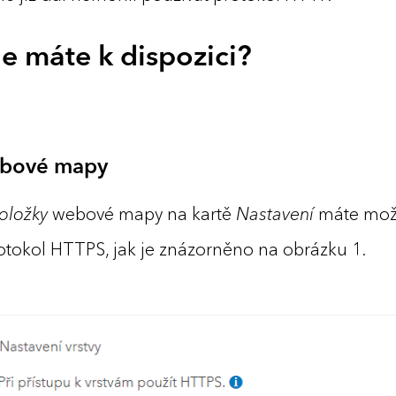
je máte k dispozici?
ebové mapy
oložky
webové mapy na kartě
Nastavení
máte možn
otokol ­HTTPS, jak je znázorněno na obrázku 1.