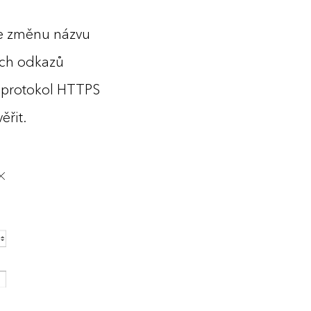
je změnu názvu
šech odkazů
r protokol HTTPS
ěřit.