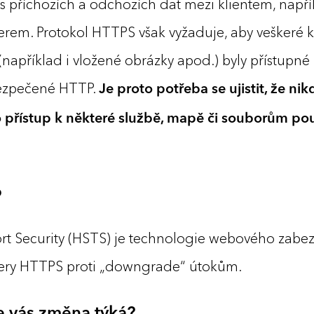
 příchozích a odchozích dat mezi klientem, nap
verem. Protokol HTTPS však vyžaduje, aby veškeré
(například i vložené obrázky apod.) byly přístupn
bezpečené HTTP.
Je proto potřeba se ujistit, že nik
o přístup k některé službě, mapě či souborům po
?
rt Security (HSTS) je technologie webového zabez
very HTTPS proti „downgrade“ útokům.