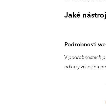
Jaké nástro
Podrobnosti w
V
podrobnostech p
odkazy vrstev na pr