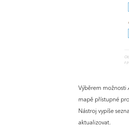
Ob
z 
Výběrem možnosti
mapě přístupné pros
Nástroj vypíše sezn
aktualizovat.