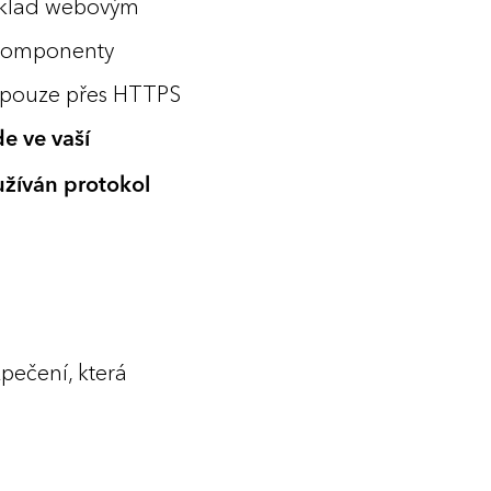
říklad webovým
 komponenty
é pouze přes HTTPS
de ve vaší
užíván protokol
pečení, která