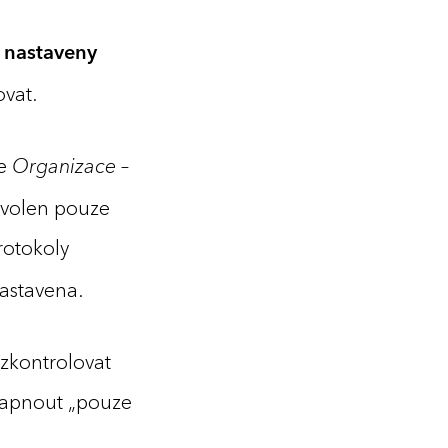
ž nastaveny
ovat.
ce
Organizace –
 povolen pouze
rotokoly
astavena.
 zkontrolovat
zapnout „pouze