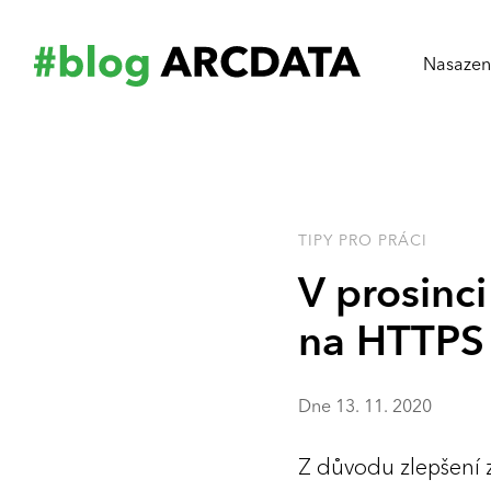
Nasazení
TIPY PRO PRÁCI
V prosinc
na HTTPS
Dne
13
.
11
.
2020
Z důvodu zlepšení 