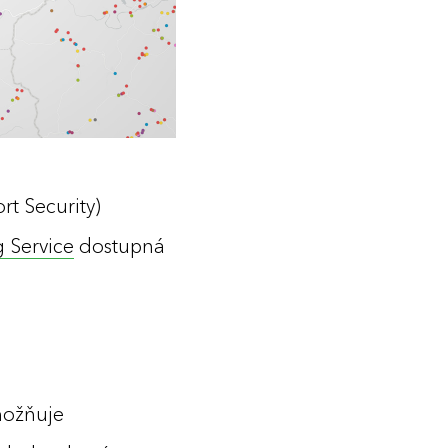
t Security)
 Service
dostupná
možňuje