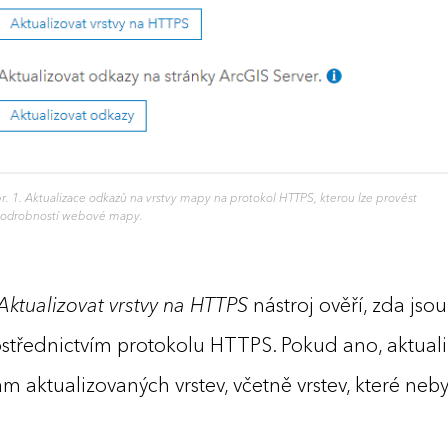
r. 1. Aktualizace odkazů na vrstvy mapy na protokol HTTPS, kterou lze provést
podrobností webové mapy.
Aktualizovat vrstvy na HTTPS
nástroj ověří, zda jso
třednictvím protokolu HTTPS. Pokud ano, aktualiz
am aktualizovaných vrstev, včetně vrstev, které ne