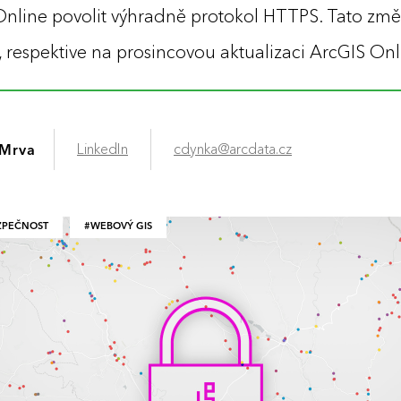
 Online povolit výhradně protokol HTTPS. Tato zm
, respektive na prosincovou aktualizaci ArcGIS Onl
LinkedIn
cdynka@arcdata.cz
 Mrva
ZPEČNOST
WEBOVÝ GIS