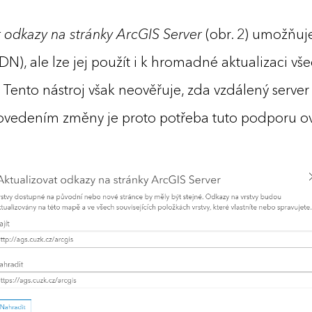
t odkazy na stránky ArcGIS Server
(obr. 2) umožňu
N), ale lze jej použít i k hromadné aktualizaci v
Tento nástroj však neověřuje, zda vzdálený serve
ovedením změny je proto potřeba tuto podporu ov