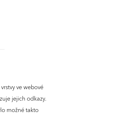
u vrstvy ve webové
uje jejich odkazy.
bylo možné takto