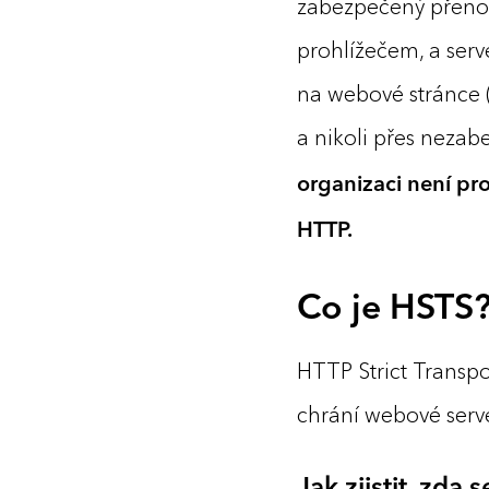
zabezpečený přenos
prohlížečem, a ser
na webové stránce 
a nikoli přes neza
organizaci není pr
HTTP.
Co je HSTS
HTTP Strict Transpo
chrání webové ser