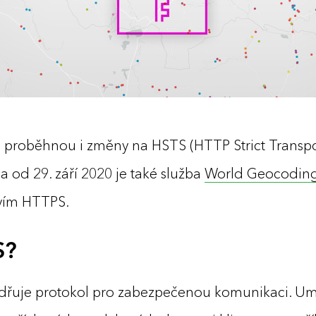
 proběhnou i změny na HSTS (HTTP Strict Transpor
a od 29. září 2020 je také služba
World Geocoding
tvím HTTPS.
S?
adřuje protokol pro zabezpečenou komunikaci. U