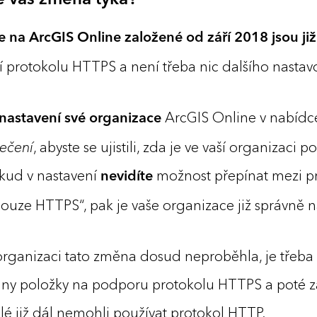
 se vás změna týká?
 na ArcGIS Online založené od září 2018 jsou ji
í protokolu HTTPS a není třeba nic dalšího nastav
ArcGIS ­Online v nabíd
 nastavení své organizace
ečení
, abyste se ujistili, zda je ve vaší organizaci
kud v nastavení
možnost přepínat mezi p
nevidíte
uze HTTPS“, pak je vaše organizace již správně n
organizaci tato změna dosud neproběhla, je třeba
chny položky na podporu protokolu HTTPS a poté 
lé již dál nemohli používat protokol HTTP.