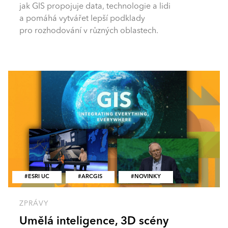
jak GIS propojuje data, technologie a lidi
a pomáhá vytvářet lepší podklady
pro rozhodování v různých oblastech.
ESRI UC
ARCGIS
NOVINKY
ZPRÁVY
Umělá inteligence, 3D scény