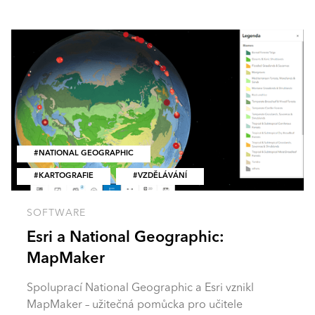
NATIONAL GEOGRAPHIC
KARTOGRAFIE
VZDĚLÁVÁNÍ
SOFTWARE
Esri a National Geographic:
MapMaker
Spoluprací National Geographic a Esri vznikl
MapMaker – užitečná pomůcka pro učitele