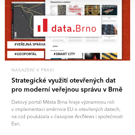
VEŘEJNÁ SPRÁVA
GEOPORTÁL
SMART CITY
NASAZENÍ V PRAXI
Strategické využití otevřených dat
pro moderní veřejnou správu v Brně
Datový portál Města Brna hraje významnou roli
v implementaci směrnice EU o otevřených datech,
na což poukázala v časopise ArcNews i společnosti
Esri.