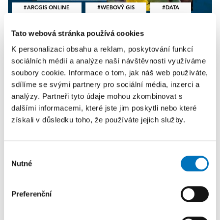
ARCGIS ONLINE
WEBOVÝ GIS
DATA
Tato webová stránka používá cookies
DATA
K personalizaci obsahu a reklam, poskytování funkcí
Použijte data iNaturalist v systému
sociálních médií a analýze naší návštěvnosti využíváme
ArcGIS
soubory cookie. Informace o tom, jak náš web používáte,
sdílíme se svými partnery pro sociální média, inzerci a
Co umí iNaturalist? Představte si, že během
analýzy. Partneři tyto údaje mohou zkombinovat s
procházky uvidíte zajímavou rostlinu, houbu
dalšími informacemi, které jste jim poskytli nebo které
či neznámého živočicha a chtěli byste hned určit,
získali v důsledku toho, že používáte jejich služby.
co jste právě našli. S aplikací iNaturalist je to
možné – jednoduše pořídíte fotografii nebo
zvukový záznam a během…
Výběr
Nutné
souhlasu
Preferenční