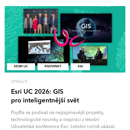
ESRI UC
NOVINKY
AI
ZPRÁVY
Esri UC 2026: GIS
pro inteligentnější svět
Pojďte se podívat na nejzajímavější projekty,
technologické novinky a inspiraci z letošní
Uživatelské konference Esri. Letošní ročník ukázal,