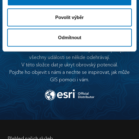
Povolit výběr
Odmítnout
Víte, že většina dat má nějaký prostorový kontext?
Zboží i zákazníci se někde nacházejí a někam putují;
všechny události se někde odehrávají.
V této složce dat je ukryt obrovský potenciál.
Pojďte ho objevit s námi a nechte se inspirovat, jak může
GIS pomoci i vám.
Přehled našich služeb