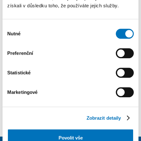
a.s. převedla svůj GIS na systém ArcGIS, a zjistíte,
získali v důsledku toho, že používáte jejich služby.
jaké výhody to přineslo – od pohodlnější práce
zaměstnanců…
Výběr
Nutné
souhlasu
Preferenční
Přihlásit se k odběru novinek
Statistické
Přejete si zůstat s námi v kontaktu a dostávat novinky ze
světa GIS Esri?
Marketingové
PŘIHLÁSIT SE K ODBĚRU NOVINEK
Zobrazit detaily
Povolit vše