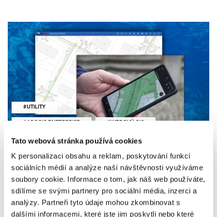
UTILITY
ARCGIS ENTERPRISE
WEBOVÝ GIS
Tato webová stránka používá cookies
NASAZENÍ V PRAXI
K personalizaci obsahu a reklam, poskytování funkcí
Nový GIS ve společnosti ČEVAK
sociálních médií a analýze naší návštěvnosti využíváme
soubory cookie. Informace o tom, jak náš web používáte,
Přechod na novou technologii je vždy náročný
sdílíme se svými partnery pro sociální média, inzerci a
projekt, a to zejména u komplexních systémů.
analýzy. Partneři tyto údaje mohou zkombinovat s
V tomto článku se dozvíte, jak společnost ČEVAK
dalšími informacemi, které jste jim poskytli nebo které