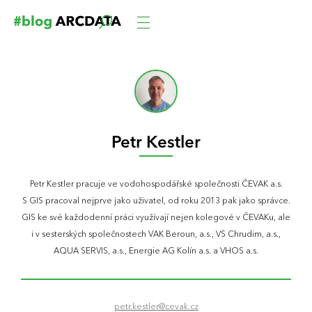
Petr Kestler
Petr Kestler pracuje ve vodohospodářské společnosti ČEVAK a.s.
S GIS pracoval nejprve jako uživatel, od roku 2013 pak jako správce.
GIS ke své každodenní práci využívají nejen kolegové v ČEVAKu, ale
i v sesterských společnostech VAK Beroun, a.s., VS Chrudim, a.s.,
AQUA SERVIS, a.s., Energie AG Kolín a.s. a VHOS a.s.
petr.kestler@cevak.cz