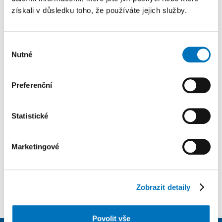
potrubí, tisíce zařízení a objektů. Přesto jde o jeden
získali v důsledku toho, že používáte jejich služby.
z nejdůležitějších systémů, na kterém stojí
energetická bezpečnost České republiky.
Výběr
Nutné
souhlasu
Preferenční
Přihlásit se k odběru novinek
Statistické
Přejete si zůstat s námi v kontaktu a dostávat novinky ze
světa GIS Esri?
Marketingové
PŘIHLÁSIT SE K ODBĚRU NOVINEK
Zobrazit detaily
Povolit vše