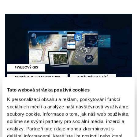
WEBOVÝ GIS
SPRÁVA INFRASTRUKTURY
INŽENÝRSKÉ SÍTĚ
Tato webová stránka používá cookies
NASAZENÍ V PRAXI
K personalizaci obsahu a reklam, poskytování funkcí
GIS v NET4GAS: Digitální pilíř
sociálních médií a analýze naší návštěvnosti využíváme
energetické transformace
soubory cookie. Informace o tom, jak náš web používáte,
sdílíme se svými partnery pro sociální média, inzerci a
Plynárenská infrastruktura bývá na první pohled
analýzy. Partneři tyto údaje mohou zkombinovat s
neviditelná – skryté trubky pod zemí, kilometry
dalšími informacemi, které jste jim poskytli nebo které