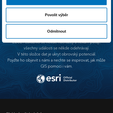
Povolit výběr
Odmítnout
Víte, že většina dat má nějaký prostorový kontext?
Zboží i zákazníci se někde nacházejí a někam putují;
všechny události se někde odehrávají.
V této složce dat je ukryt obrovský potenciál.
Pojďte ho objevit s námi a nechte se inspirovat, jak může
GIS pomoci i vám.