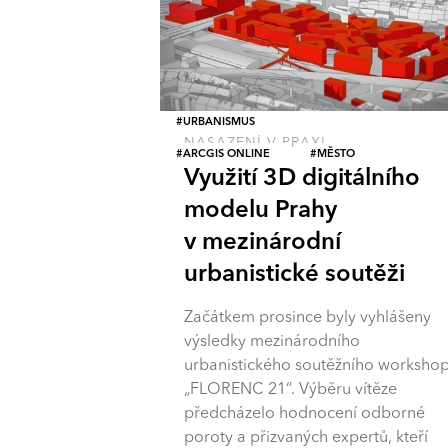
URBANISMUS
NASAZENÍ V PRAXI
ARCGIS ONLINE
MĚSTO
Využití 3D digitálního
modelu Prahy
v mezinárodní
urbanistické soutěži
Začátkem prosince byly vyhlášeny
výsledky mezinárodního
urbanistického soutěžního worksho
„FLORENC 21“. Výběru vítěze
předcházelo hodnocení odborné
poroty a přizvaných expertů, kteří