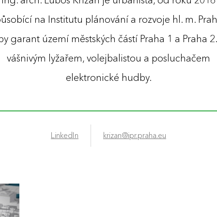
Ing. arch. Luboš Križan je urbanista, od roku 2016
ůsobící na Institutu plánování a rozvoje hl. m. Pra
by garant území městských částí Praha 1 a Praha 2.
vášnivým lyžařem, volejbalistou a posluchačem
elektronické hudby.
LinkedIn
krizan@ipr.praha.eu